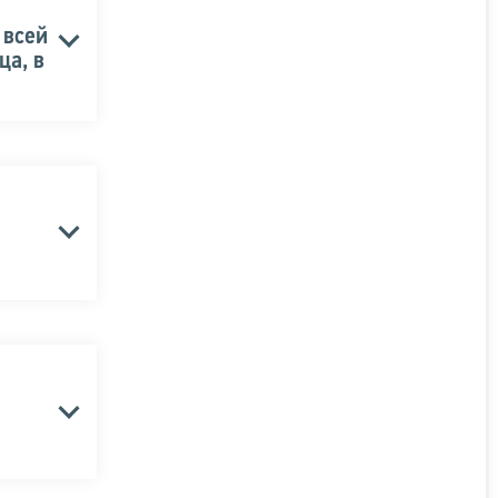
 всей
ца, в