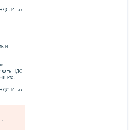
НДС. И так
ть и
.
ли
ивать НДС
НК РФ.
НДС. И так
не