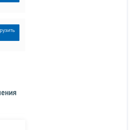
рузить
ления