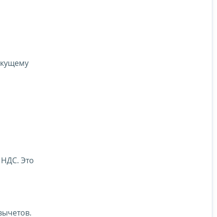
екущему
 НДС. Это
вычетов.