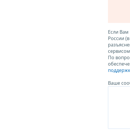
Если Вам
России (
разъясне
сервисо
По вопро
обеспече
поддержк
Ваше соо