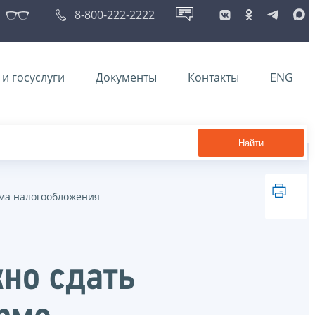
8-800-222-2222
и госуслуги
Документы
Контакты
ENG
Найти
ма налогообложения
но сдать