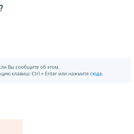
?
сли Вы сообщите об этом.
цию клавиш: Ctrl + Enter или нажмите
сюда
.