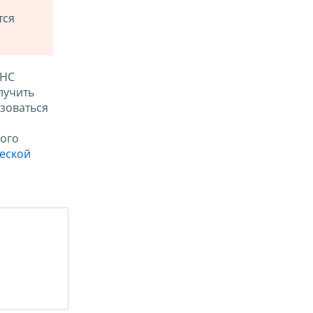
тся
ФНС
лучить
зоваться
ого
ческой