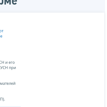
рме
от
ме
СН и его
о УСН при
имателей
П).