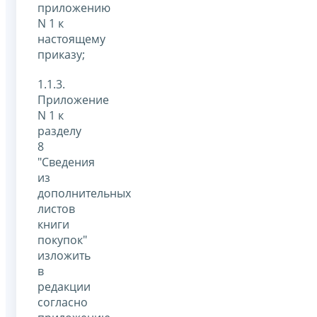
приложению
N 1 к
настоящему
приказу;
1.1.3.
Приложение
N 1 к
разделу
8
"Сведения
из
дополнительных
листов
книги
покупок"
изложить
в
редакции
согласно