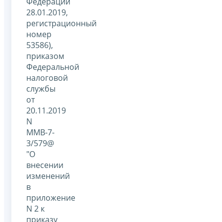
Федерации
28.01.2019,
регистрационный
номер
53586),
приказом
Федеральной
налоговой
службы
от
20.11.2019
N
ММВ-7-
3/579@
"О
внесении
изменений
в
приложение
N 2 к
приказу