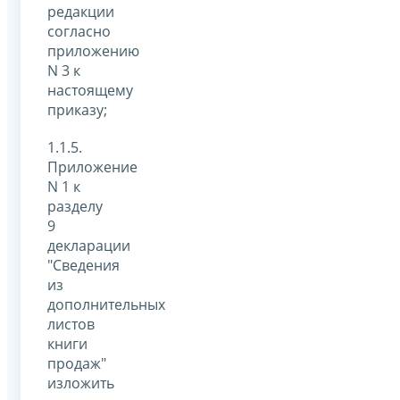
редакции
согласно
приложению
N 3 к
настоящему
приказу;
1.1.5.
Приложение
N 1 к
разделу
9
декларации
"Сведения
из
дополнительных
листов
книги
продаж"
изложить