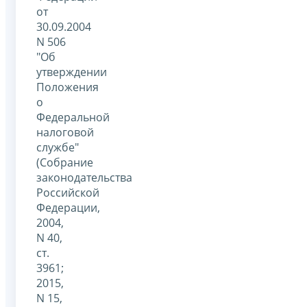
от
30.09.2004
N 506
"Об
утверждении
Положения
о
Федеральной
налоговой
службе"
(Собрание
законодательства
Российской
Федерации,
2004,
N 40,
ст.
3961;
2015,
N 15,