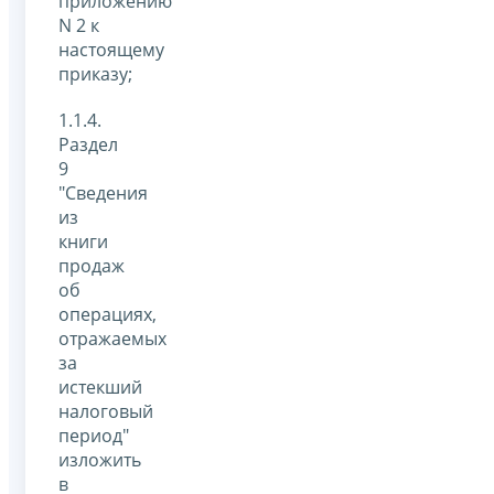
приложению
N 2 к
настоящему
приказу;
1.1.4.
Раздел
9
"Сведения
из
книги
продаж
об
операциях,
отражаемых
за
истекший
налоговый
период"
изложить
в