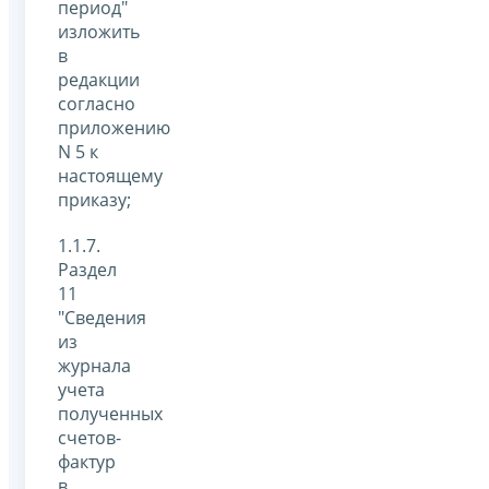
период"
изложить
в
редакции
согласно
приложению
N 5 к
настоящему
приказу;
1.1.7.
Раздел
11
"Сведения
из
журнала
учета
полученных
счетов-
фактур
в