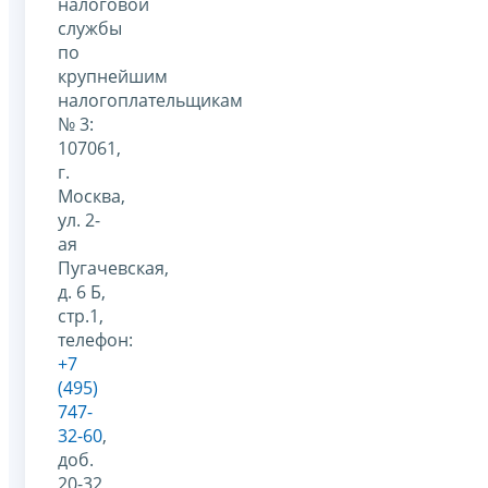
налоговой
службы
по
крупнейшим
налогоплательщикам
№ 3:
107061,
г.
Москва,
ул. 2-
ая
Пугачевская,
д. 6 Б,
стр.1,
телефон:
+7
(495)
747-
32-60
,
доб.
20-32,