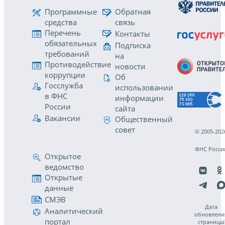
Программные
Обратная
средства
связь
Перечень
Контакты
обязательных
Подписка
требований
на
Противодействие
новости
коррупции
Об
Госслужба
использовании
в ФНС
информации
России
сайта
Вакансии
Общественный
совет
© 2005-202
ФНС Росси
Открытое
ведомство
Открытые
данные
СМЭВ
Дата
Аналитический
обновлени
портал
страницы