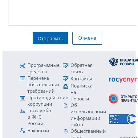
Отмена
Отправить
Программные
Обратная
средства
связь
Перечень
Контакты
обязательных
Подписка
требований
на
Противодействие
новости
коррупции
Об
Госслужба
использовании
в ФНС
информации
России
сайта
Вакансии
Общественный
совет