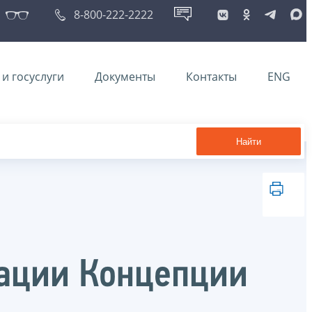
8-800-222-2222
и госуслуги
Документы
Контакты
ENG
Найти
зации Концепции