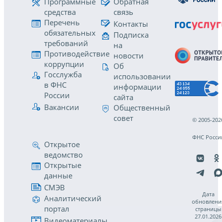
Программные
Обратная
средства
связь
Перечень
Контакты
обязательных
Подписка
требований
на
Противодействие
новости
коррупции
Об
Госслужба
использовании
в ФНС
информации
России
сайта
Вакансии
Общественный
совет
© 2005-202
ФНС Росси
Открытое
ведомство
Открытые
данные
СМЭВ
Дата
Аналитический
обновлени
портал
страницы
27.01.2026
Видеоматериалы