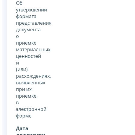
Об
утверждении
формата
представления
документа
о
приемке
материальных
ценностей
и
(или)
расхождениях,
выявленных
при их
приемке,
в
электронной
форме
Дата
документа: