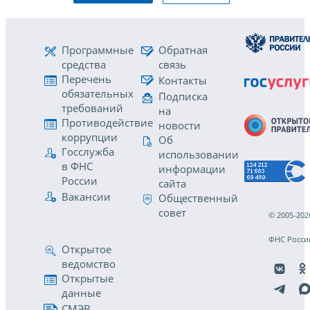
Программные
Обратная
средства
связь
Перечень
Контакты
обязательных
Подписка
требований
на
Противодействие
новости
коррупции
Об
Госслужба
использовании
в ФНС
информации
России
сайта
Вакансии
Общественный
совет
© 2005-202
ФНС Росси
Открытое
ведомство
Открытые
данные
СМЭВ