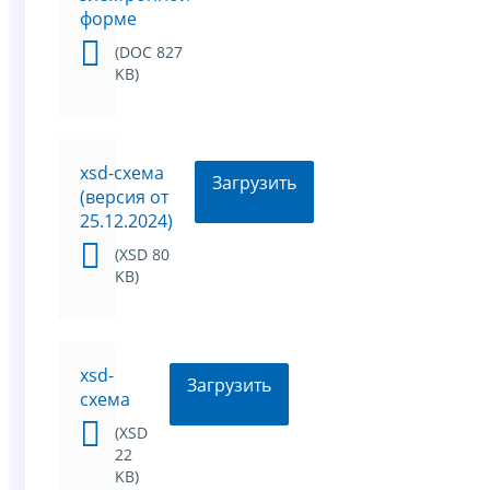
форме
(DOC 827
KB)
xsd-схема
Загрузить
(версия от
25.12.2024)
(XSD 80
KB)
xsd-
Загрузить
схема
(XSD
22
KB)