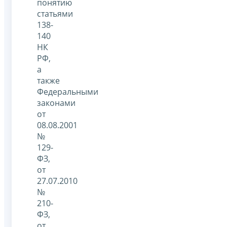
понятию
статьями
138-
140
НК
РФ,
а
также
Федеральными
законами
от
08.08.2001
№
129-
ФЗ,
от
27.07.2010
№
210-
ФЗ,
от