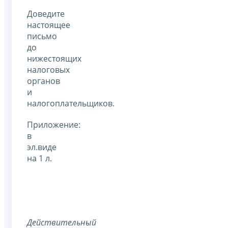
Доведите
настоящее
письмо
до
нижестоящих
налоговых
органов
и
налогоплательщиков.
Приложение:
в
эл.виде
на 1 л.
Действительный