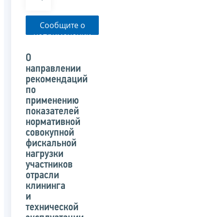
Сообщите о
неприменении
налоговым
органом
О
указанного
направлении
письма
рекомендаций
по
применению
показателей
нормативной
совокупной
фискальной
нагрузки
участников
отрасли
клининга
и
технической