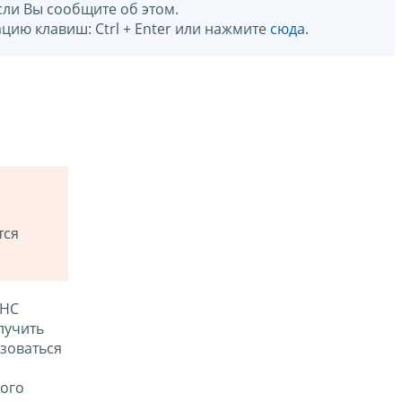
сли Вы сообщите об этом.
цию клавиш: Ctrl + Enter или нажмите
сюда
.
тся
ФНС
лучить
зоваться
ого