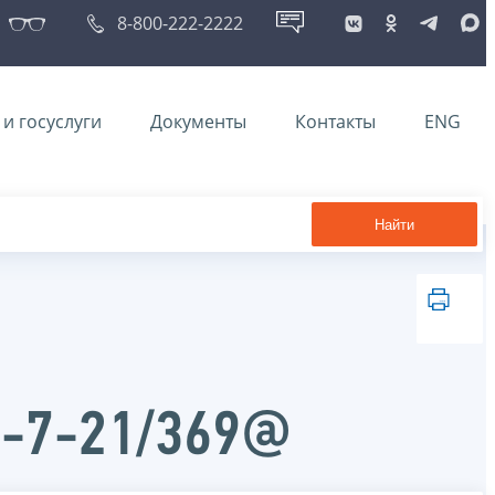
8-800-222-2222
и госуслуги
Документы
Контакты
ENG
Найти
Д-7-21/369@