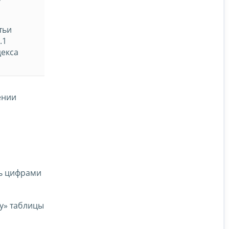
тьи
.1
екса
ении
ть цифрами
ту» таблицы