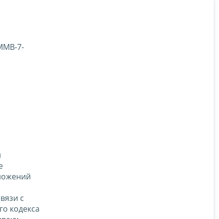
ММВ-7-
й
е
оложений
связи с
го кодекса