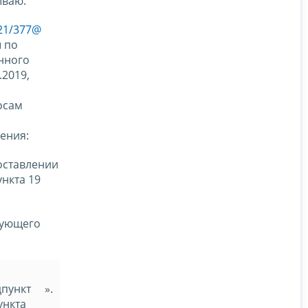
ываю:
-21/377@
 по
анного
2019,
осам
ения:
оставлении
ункта 19
дующего
пункт
».
ункта