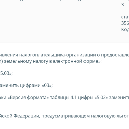
3
ста
356
Код
аявления налогоплательщика-организации о предоставл
и) земельному налогу в электронной форме»:
5.03»;
 заменить цифрами «03»;
оки «Версия формата» таблицы 4.1 цифры «5.02» замени
ссийской Федерации, предусматривающем налоговую льго