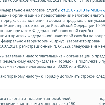
ва Российской Федерации, 2021, № 49, ст. 8146) приказ
м Федеральной налоговой службы
от 25.07.2019 № ММВ-7
ьщика-организации о предоставлении налоговой льготы
, порядка ее заполнения и формата представления указ
ан Министерством юстиции Российской Федерации 10.09.
сенными приказом Федеральной налоговой службы
нений в приказы Федеральной налоговой службы по вопр
 федеральной территории «Сириус» (зарегистрирован
.07.2021, регистрационный № 64322), следующие измен
мы заявления налогоплательщика – организации о пред
) земельному налогу» (далее – Порядок) в подпункте 6 п
овами «кодов налоговых льгот 30200 или 40300».
транспортному налогу» к Порядку дополнить строкой сле
ого налога в отношении автомобилей,
под
ческими двигателями мощностью до 150
4 п