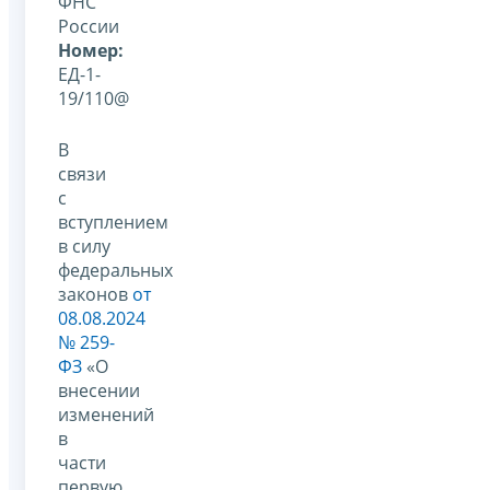
ФНС
России
Номер:
ЕД-1-
19/110@
В
связи
с
вступлением
в силу
федеральных
законов
от
08.08.2024
№ 259-
ФЗ
«О
внесении
изменений
в
части
первую