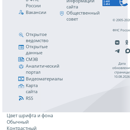
информации
России
сайта
Вакансии
Общественный
совет
© 2005-202
ФНС Росси
Открытое
ведомство
Открытые
данные
СМЭВ
Дата
Аналитический
обновлени
портал
страницы
10.08.2026
Видеоматериалы
Карта
сайта
RSS
Цвет шрифта и фона
Обычный
Контрастный