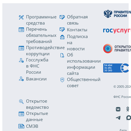
Программные
Обратная
средства
связь
Перечень
Контакты
обязательных
Подписка
требований
на
Противодействие
новости
коррупции
Об
Госслужба
использовании
в ФНС
информации
России
сайта
Вакансии
Общественный
совет
© 2005-202
ФНС Росси
Открытое
ведомство
Открытые
данные
СМЭВ
Дата