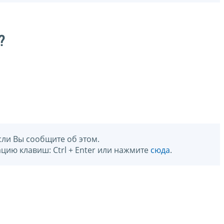
?
сли Вы сообщите об этом.
цию клавиш: Ctrl + Enter или нажмите
сюда
.