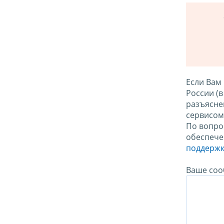
Если Вам
России (
разъясне
сервисо
По вопро
обеспече
поддержк
Ваше соо