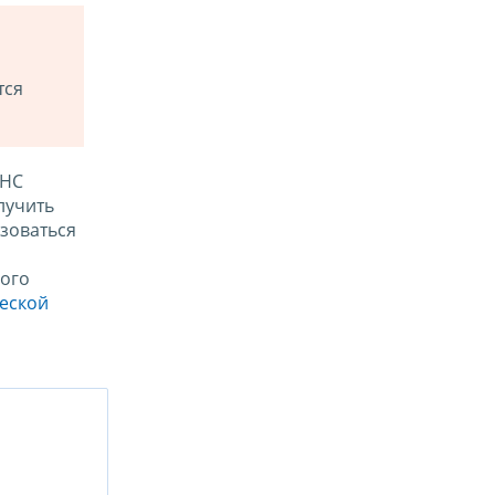
тся
ФНС
лучить
зоваться
ого
ческой