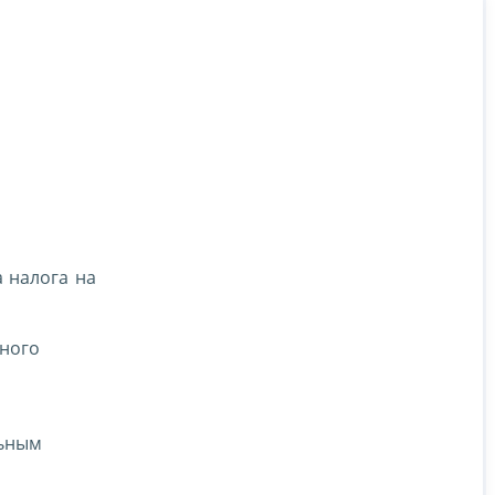
 налога на
яного
льным