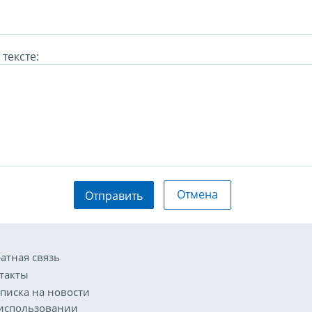
тексте:
Отмена
Отправить
атная связь
такты
писка на новости
использовании