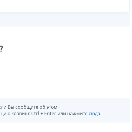
?
сли Вы сообщите об этом.
цию клавиш: Ctrl + Enter или нажмите
сюда
.