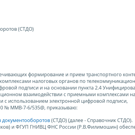
оротов (СТДО)
печивающих формирование и прием транспортного конт
комплексами налоговых органов по телекоммуникацио
фровой подписи и на основании пункта 2.4 Унифициров
ационном взаимодействии с приемными комплексами н
и с использованием электронной цифровой подписи,
10 № ММВ-7-6/535@, приказываю:
в документооборотов
(СТДО) (далее - Справочник СТДО).
иков) и ФГУП ГНИВЦ ФНС России (Р.В.Филимошин) обесп