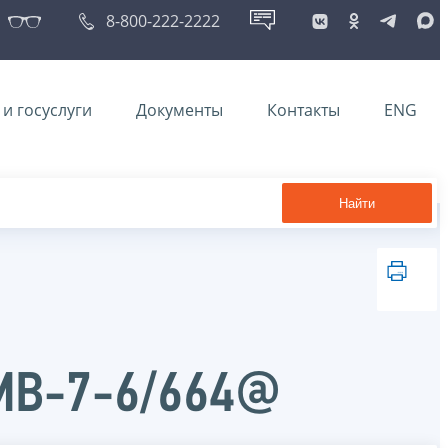
8-800-222-2222
и госуслуги
Документы
Контакты
ENG
Найти
ММВ-7-6/664@