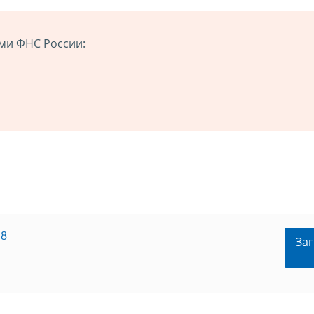
ми ФНС России:
18
Заг