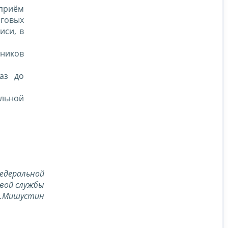
приём
оговых
иси, в
тников
аз до
альной
едеральной
вой службы
В.Мишустин