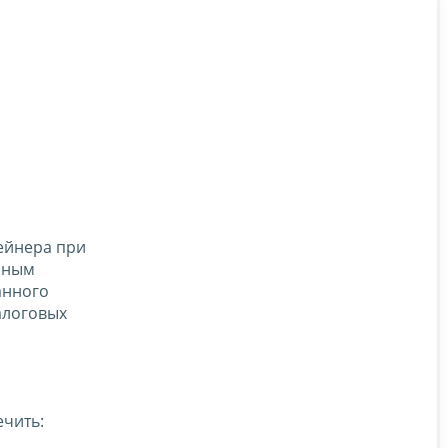
ейнера при
нным
анного
алоговых
ечить: