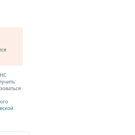
тся
ФНС
лучить
зоваться
ого
ческой