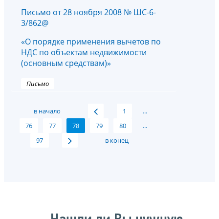
Письмо от 28 ноября 2008 № ШС-6-
3/862@
«О порядке применения вычетов по
НДС по объектам недвижимости
(основным средствам)»
Письмо
в начало
1
...
76
77
78
79
80
...
97
в конец