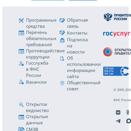
Программные
Обратная
средства
связь
Перечень
Контакты
обязательных
Подписка
требований
на
Противодействие
новости
коррупции
Об
Госслужба
использовании
в ФНС
информации
России
сайта
Вакансии
Общественный
совет
© 2005-202
ФНС Росси
Открытое
ведомство
Открытые
данные
СМЭВ