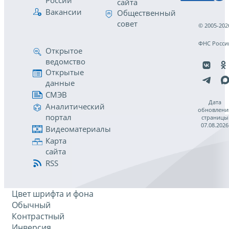
России
сайта
Вакансии
Общественный
совет
© 2005-202
ФНС Росси
Открытое
ведомство
Открытые
данные
СМЭВ
Дата
Аналитический
обновлени
портал
страницы
07.08.2026
Видеоматериалы
Карта
сайта
RSS
Цвет шрифта и фона
Обычный
Контрастный
Инверсия