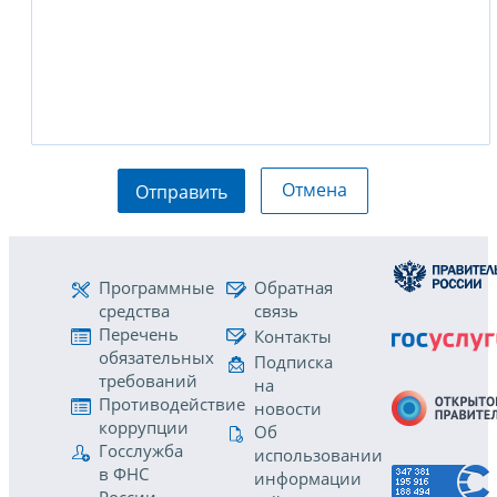
Отмена
Отправить
Программные
Обратная
средства
связь
Перечень
Контакты
обязательных
Подписка
требований
на
Противодействие
новости
коррупции
Об
Госслужба
использовании
в ФНС
информации