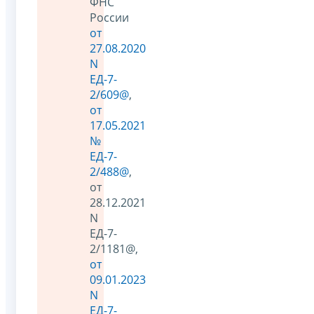
ФНС
России
от
27.08.2020
N
ЕД-7-
2/609@
,
от
17.05.2021
№
ЕД-7-
2/488@
,
от
28.12.2021
N
ЕД-7-
2/1181@,
от
09.01.2023
N
ЕД-7-