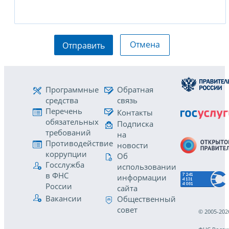
Отмена
Отправить
Программные
Обратная
средства
связь
Перечень
Контакты
обязательных
Подписка
требований
на
Противодействие
новости
коррупции
Об
Госслужба
использовании
в ФНС
информации
России
сайта
Вакансии
Общественный
совет
© 2005-202