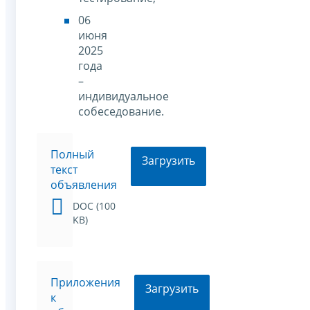
06
июня
2025
года
–
индивидуальное
собеседование.
Полный
Загрузить
текст
объявления
DOC (100
KB)
Приложения
Загрузить
к