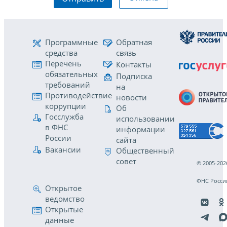
Программные
Обратная
средства
связь
Перечень
Контакты
обязательных
Подписка
требований
на
Противодействие
новости
коррупции
Об
Госслужба
использовании
в ФНС
информации
России
сайта
Вакансии
Общественный
совет
© 2005-202
ФНС Росси
Открытое
ведомство
Открытые
данные