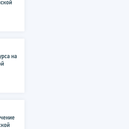
йской
урса на
ой
ючение
ской