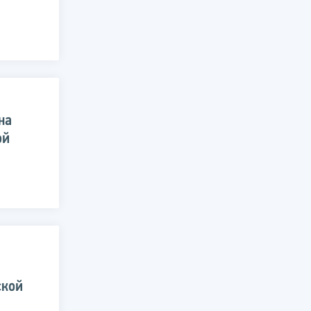
на
ой
ской