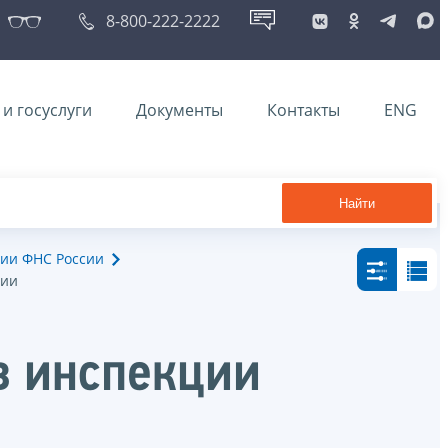
8-800-222-2222
и госуслуги
Документы
Контакты
ENG
Найти
ии ФНС России
ции
в инспекции