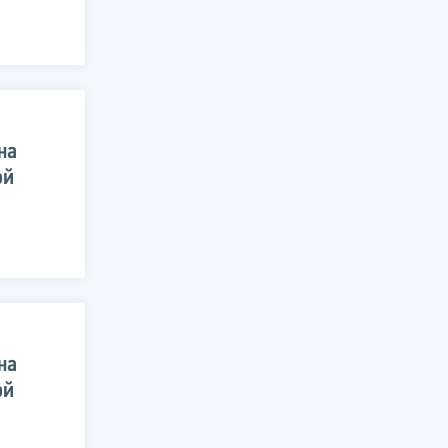
на
ой
на
ой