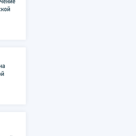
ючение
ской
на
ой