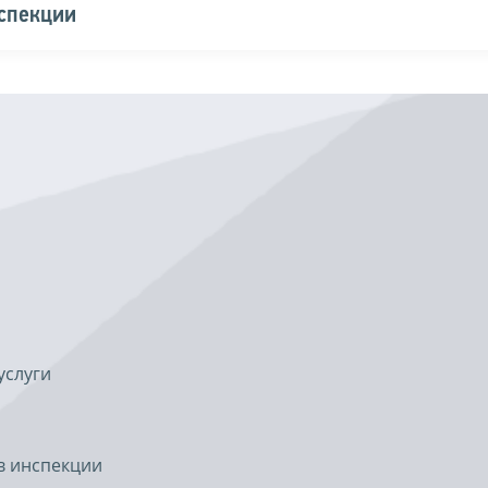
нспекции
услуги
в инспекции