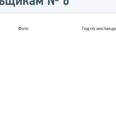
льщикам № 6
Фото
Гид по инспекци