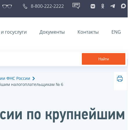
8-800-222-2222
и госуслуги
Документы
Контакты
ENG
Найти
ии ФНС России
йшим налогоплательщикам № 6
сии по крупнейшим