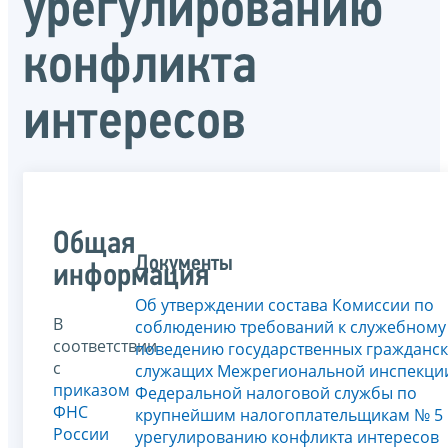
урегулированию
конфликта
интересов
Общая
Документы
информация
Об утверждении состава Комиссии по
В
соблюдению требований к служебному
соответствии
поведению государственных гражданс
с
служащих Межрегиональной инспекци
приказом
Федеральной налоговой службы по
ФНС
крупнейшим налогоплательщикам № 5 
России
урегулированию конфликта интересов