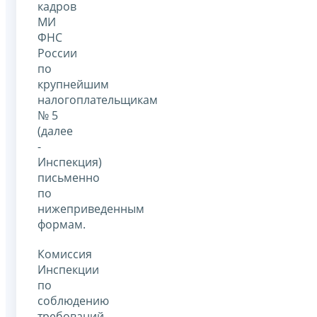
кадров
МИ
ФНС
России
по
крупнейшим
налогоплательщикам
№ 5
(далее
-
Инспекция)
письменно
по
нижеприведенным
формам.
Комиссия
Инспекции
по
соблюдению
требований