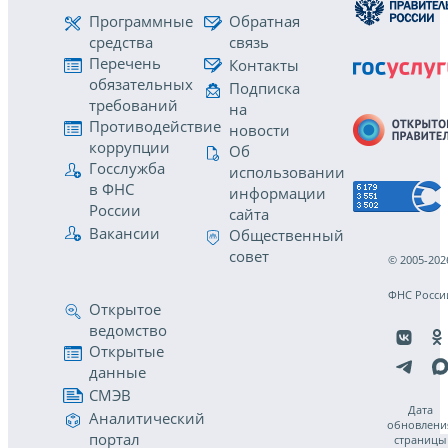
Программные
Обратная
средства
связь
Перечень
Контакты
обязательных
Подписка
требований
на
Противодействие
новости
коррупции
Об
Госслужба
использовании
в ФНС
информации
России
сайта
Вакансии
Общественный
совет
© 2005-202
ФНС Росси
Открытое
ведомство
Открытые
данные
СМЭВ
Дата
Аналитический
обновлени
портал
страницы