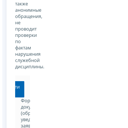
также
анонимные
обращения,
не
проводит
проверки
по
фактам
нарушения
служебной
дисциплины.
Перейти
Формы
документов
(обращение,
уведомление,
заявление)