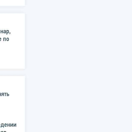
нар,
е по
нять
едении