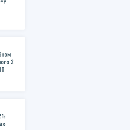
зор
ебном
ого 2
10
21:
в»