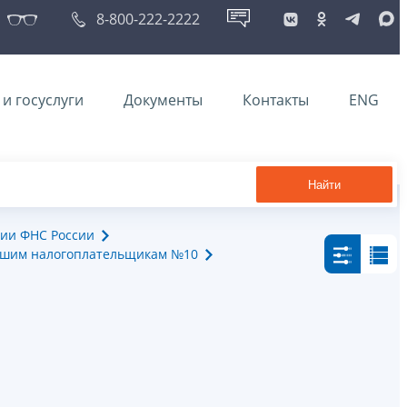
8-800-222-2222
и госуслуги
Документы
Контакты
ENG
Найти
ии ФНС России
йшим налогоплательщикам №10