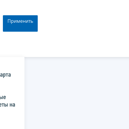
Применить
арта
ные
еты на