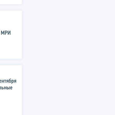
е МРИ
ентября
альные