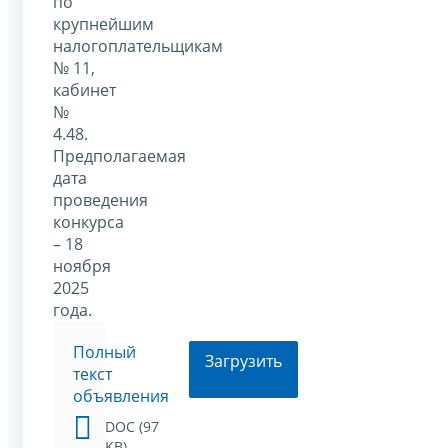
по
крупнейшим
налогоплательщикам
№ 11,
кабинет
№
4.48.
Предполагаемая
дата
проведения
конкурса
– 18
ноября
2025
года.
Полный
Загрузить
текст
объявления
DOC (97
KB)