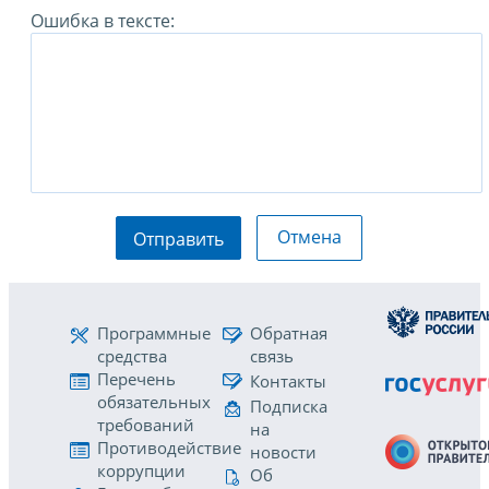
Ошибка в тексте:
Отмена
Отправить
Программные
Обратная
средства
связь
Перечень
Контакты
обязательных
Подписка
требований
на
Противодействие
новости
коррупции
Об