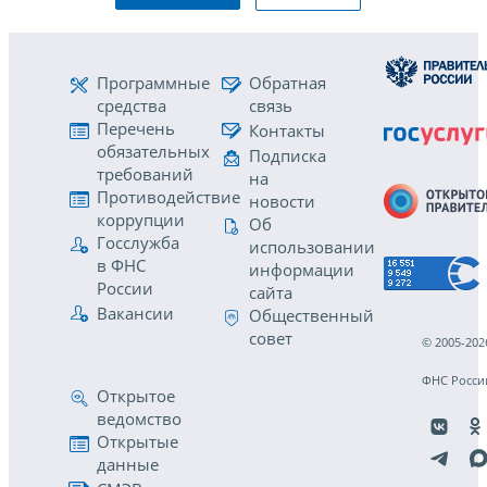
Программные
Обратная
средства
связь
Перечень
Контакты
обязательных
Подписка
требований
на
Противодействие
новости
коррупции
Об
Госслужба
использовании
в ФНС
информации
России
сайта
Вакансии
Общественный
совет
© 2005-202
ФНС Росси
Открытое
ведомство
Открытые
данные