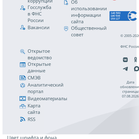
коррупции
Об
Госслужба
использовании
в ФНС
информации
России
сайта
Вакансии
Общественный
совет
© 2005-202
ФНС Росси
Открытое
ведомство
Открытые
данные
СМЭВ
Дата
Аналитический
обновлени
портал
страницы
07.08.2026
Видеоматериалы
Карта
сайта
RSS
Цвет шрифта и фона