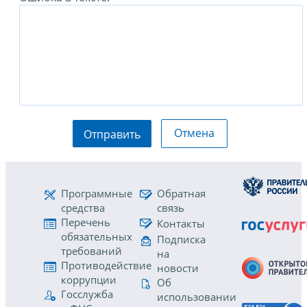
Отмена
Отправить
Программные
Обратная
средства
связь
Перечень
Контакты
обязательных
Подписка
требований
на
Противодействие
новости
коррупции
Об
Госслужба
использовании