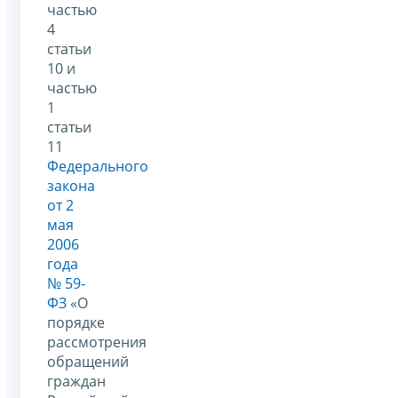
частью
4
статьи
10 и
частью
1
статьи
11
Федерального
закона
от 2
мая
2006
года
№ 59-
ФЗ
«О
порядке
рассмотрения
обращений
граждан