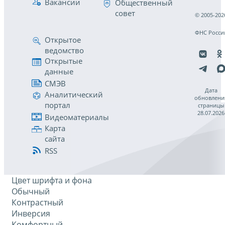
Вакансии
Общественный
совет
© 2005-202
ФНС Росси
Открытое
ведомство
Открытые
данные
СМЭВ
Дата
Аналитический
обновлени
портал
страницы
28.07.2026
Видеоматериалы
Карта
сайта
RSS
Цвет шрифта и фона
Обычный
Контрастный
Инверсия
Комфортный