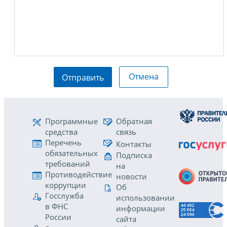
Отмена
Отправить
Программные
Обратная
средства
связь
Перечень
Контакты
обязательных
Подписка
требований
на
Противодействие
новости
коррупции
Об
Госслужба
использовании
в ФНС
информации
России
сайта