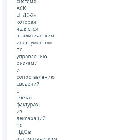
системе
АСК
«НДС-2»,
которая
является
аналитическим
инструментом
по
управлению
рисками
и
сопоставлению
сведений
о
счетах-
фактурах
из
деклараций
по
НДС в
автоматическом