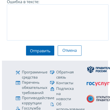
Ошибка в тексте:
Отмена
Отправить
Программные
Обратная
средства
связь
Перечень
Контакты
обязательных
Подписка
требований
на
Противодействие
новости
коррупции
Об
Госслужба
использовании