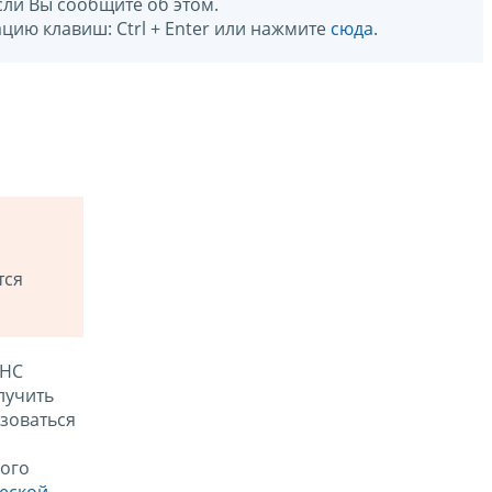
сли Вы сообщите об этом.
цию клавиш: Ctrl + Enter или нажмите
сюда
.
тся
ФНС
лучить
зоваться
ого