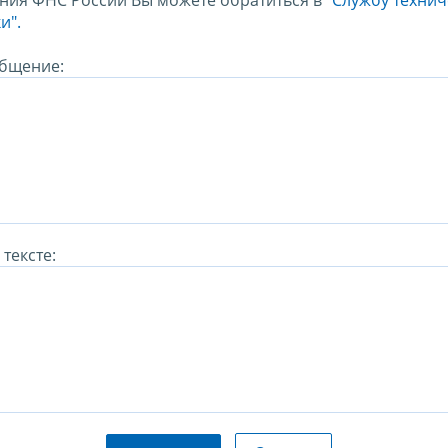
ния ФНС России Вы можете обратиться в
"Службу техни
и".
бщение:
тексте: