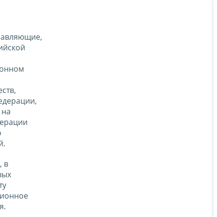
равляющие,
ийской
ионном
ств,
едерации,
 на
дерации
о
й.
 в
вых
ту
сионное
я.