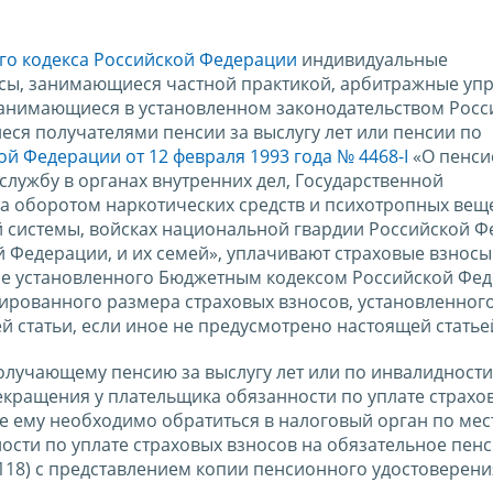
ого кодекса Российской Федерации
индивидуальные
усы, занимающиеся частной практикой, арбитражные уп
занимающиеся в установленном законодательством Росс
еся получателями пенсии за выслугу лет или пенсии по
й Федерации от 12 февраля 1993 года № 4468-I
«О пенс
лужбу в органах внутренних дел, Государственной
а оборотом наркотических средств и психотропных веще
 системы, войсках национальной гвардии Российской Ф
 Федерации, и их семей», уплачивают страховые взносы
ре установленного Бюджетным кодексом Российской Фе
сированного размера страховых взносов, установленног
ей статьи, если иное не предусмотрено настоящей статье
олучающему пенсию за выслугу лет или по инвалидности,
рекращения у плательщика обязанности по уплате страхо
е ему необходимо обратиться в налоговый орган по мес
ости по уплате страховых взносов на обязательное пен
18) с представлением копии пенсионного удостоверени