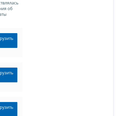
ствлялась
ния об
аты
рузить
рузить
рузить