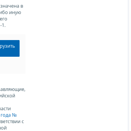
азначена в
либо иную
его
-1.
рузить
равляющие,
ийской
части
 года №
ветствии с
ной