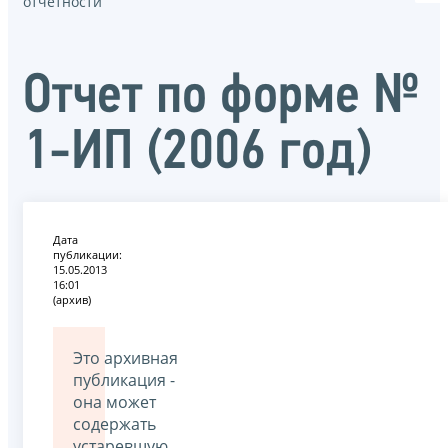
отчётности
Отчет по форме №
1-ИП (2006 год)
Дата
публикации:
15.05.2013
16:01
(архив)
Это архивная
публикация -
она может
содержать
устаревшую