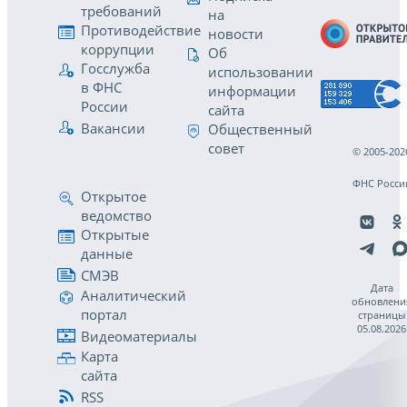
требований
на
Противодействие
новости
коррупции
Об
Госслужба
использовании
в ФНС
информации
России
сайта
Вакансии
Общественный
совет
© 2005-202
ФНС Росси
Открытое
ведомство
Открытые
данные
СМЭВ
Дата
Аналитический
обновлени
портал
страницы
05.08.2026
Видеоматериалы
Карта
сайта
RSS