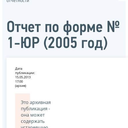
отчётности
Отчет по форме №
1-ЮР (2005 год)
Дата
публикации:
15.05.2013
17:00
(архив)
Это архивная
публикация -
она может
содержать
устаревшую