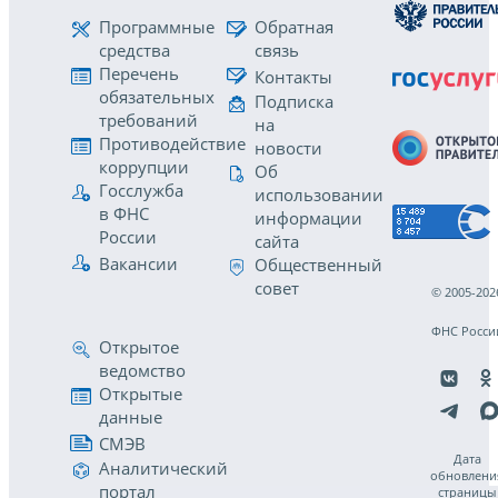
Программные
Обратная
средства
связь
Перечень
Контакты
обязательных
Подписка
требований
на
Противодействие
новости
коррупции
Об
Госслужба
использовании
в ФНС
информации
России
сайта
Вакансии
Общественный
совет
© 2005-202
ФНС Росси
Открытое
ведомство
Открытые
данные
СМЭВ
Дата
Аналитический
обновлени
портал
страницы