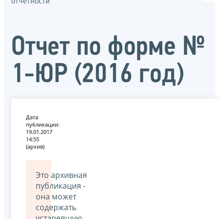
отчётности
Отчет по форме №
1-ЮР (2016 год)
Дата
публикации:
19.01.2017
14:55
(архив)
Это архивная
публикация -
она может
содержать
устаревшую