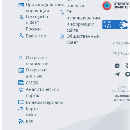
Противодействие
новости
коррупции
Об
Госслужба
использовании
в ФНС
информации
России
сайта
Вакансии
Общественный
совет
© 2005-202
ФНС Росси
Открытое
ведомство
Открытые
данные
СМЭВ
Дата
Аналитический
обновлени
портал
страницы
05.08.2026
Видеоматериалы
Карта
сайта
RSS