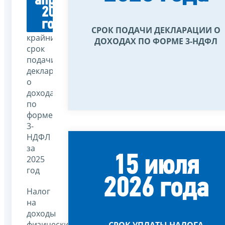
апреля
2026
года
СРОК ПОДАЧИ ДЕКЛАРАЦИИ О
крайний
ДОХОДАХ ПО ФОРМЕ 3-НДФЛ
срок
подачи
декларации
о
доходах
по
форме
3-
НДФЛ
за
15 июля
2025
год
2026 года
Налог
на
доходы
физических