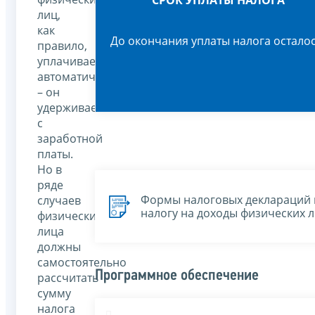
СРОК УПЛАТЫ НАЛОГА
лиц,
как
До окончания уплаты налога осталос
правило,
уплачивается
автоматически
– он
удерживается
с
заработной
платы.
Но в
ряде
Формы налоговых деклараций 
случаев
налогу на доходы физических 
физические
лица
должны
самостоятельно
Программное обеспечение
рассчитать
сумму
налога