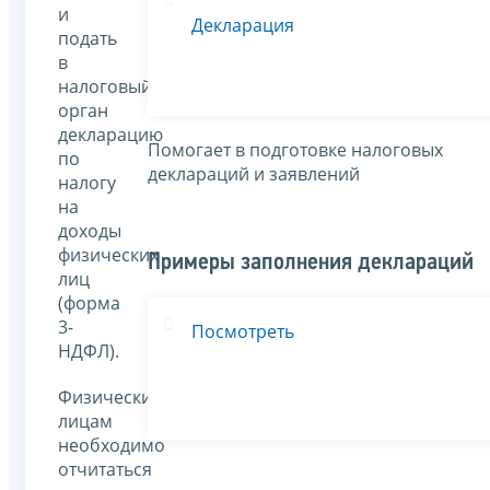
и
Декларация
подать
в
налоговый
орган
декларацию
Помогает в подготовке налоговых
по
деклараций и заявлений
налогу
на
доходы
физических
Примеры заполнения деклараций
лиц
(форма
3-
Посмотреть
НДФЛ).
Физическим
лицам
необходимо
отчитаться