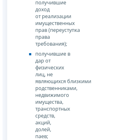
получившие
доход
от реализации
имущественных
прав (переуступка
права
требования);
получившие в
дар от
физических
лиц, не
являющихся близкими
родственниками,
недвижимого
имущества,
транспортных
средств,
акций,
долей,
паев;