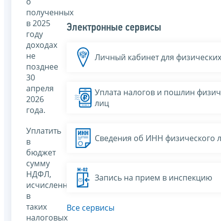
о
полученных
в 2025
Электронные сервисы
году
доходах
не
Личный кабинет для физических
позднее
30
апреля
Уплата налогов и пошлин физич
2026
лиц
года.
Уплатить
Сведения об ИНН физического 
в
бюджет
сумму
НДФЛ,
Запись на прием в инспекцию
исчисленную
в
таких
Все сервисы
налоговых