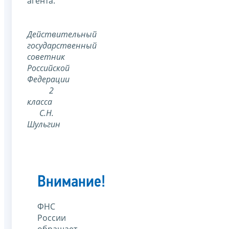
агента.
Действительный
государственный
советник
Российской
Федерации
2
класса
С.Н.
Шульгин
Внимание!
ФНС
России
обращает