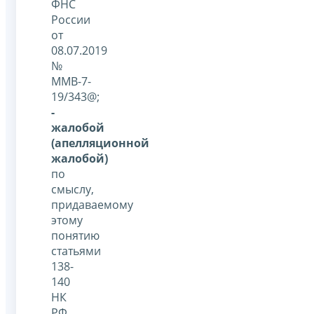
ФНС
России
от
08.07.2019
№
ММВ-7-
19/343@;
-
жалобой
(апелляционной
жалобой)
по
смыслу,
придаваемому
этому
понятию
статьями
138-
140
НК
РФ,