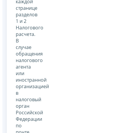
каждой
странице
разделов
1 и 2
Налогового
расчета.
В
случае
обращения
налогового
агента
или
иностранной
организацией
в
налоговый
орган
Российской
Федерации
по
почте