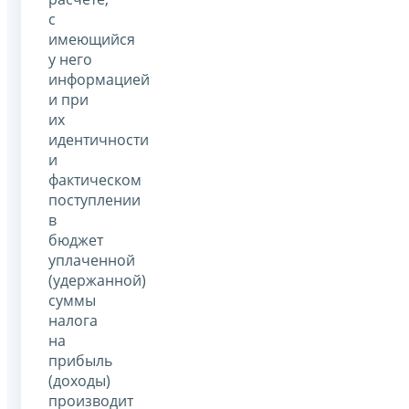
с
имеющийся
у него
информацией
и при
их
идентичности
и
фактическом
поступлении
в
бюджет
уплаченной
(удержанной)
суммы
налога
на
прибыль
(доходы)
производит