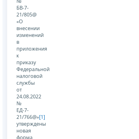
№
БВ-7-
21/805@
«О
внесении
изменений
в
приложения
к
приказу
Федеральной
налоговой
службы
от
24.08.2022
№
ЕД-7-
21/766@»
[1]
утверждены
новая
форма