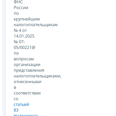
ФНС
России
по
крупнейшим
налогоплательщикам
№ 4 от
14.01.2025
№ 07-
05/00221@
по
вопросам
организации
представления
налогоплательщиками,
отнесенными
в
соответствии
со
статьей
83
Налогового