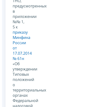
ТНО,
предусмотренных
в
приложении
№№ 1,
5 к
приказу
Минфина
России
от
17.07.2014
№ 61н
«Об
утверждении
Типовых
положений
о
территориальных
органах
Федеральной
налоговой