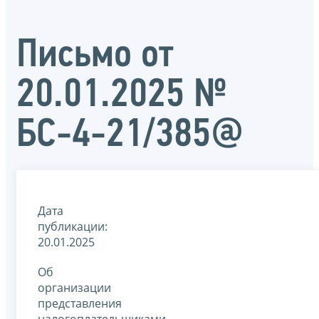
Письмо от
20.01.2025 №
БС-4-21/385@
Дата
публикации:
20.01.2025
Об
организации
представления
налогоплательщиками,