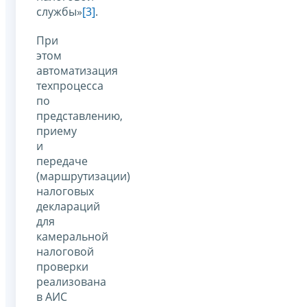
службы»
[3]
.
При
этом
автоматизация
техпроцесса
по
представлению,
приему
и
передаче
(маршрутизации)
налоговых
деклараций
для
камеральной
налоговой
проверки
реализована
в АИС