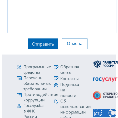
Отмена
Отправить
Программные
Обратная
средства
связь
Перечень
Контакты
обязательных
Подписка
требований
на
Противодействие
новости
коррупции
Об
Госслужба
использовании
в ФНС
информации
России
сайта