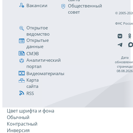
Вакансии
Общественный
совет
© 2005-202
ФНС Росси
Открытое
ведомство
Открытые
данные
СМЭВ
Дата
Аналитический
обновлени
портал
страницы
08.08.2026
Видеоматериалы
Карта
сайта
RSS
Цвет шрифта и фона
Обычный
Контрастный
Инверсия