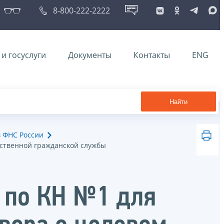
8-800-222-2222
и госуслуги
Документы
Контакты
ENG
Найти
в ФНС России
рственной гражданской службы
 по КН №1 для