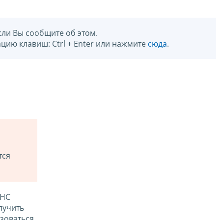
сли Вы сообщите об этом.
цию клавиш: Ctrl + Enter или нажмите
сюда
.
тся
ФНС
лучить
зоваться