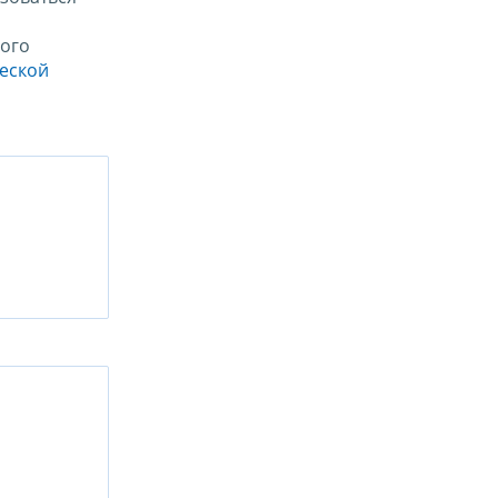
ого
ческой