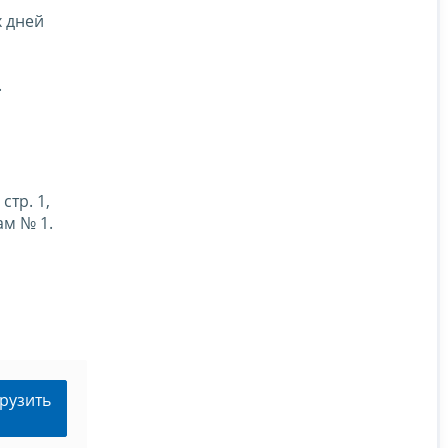
х дней
.
стр. 1,
м № 1.
рузить