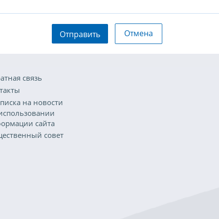
Отмена
Отправить
атная связь
такты
писка на новости
использовании
ормации сайта
ественный совет