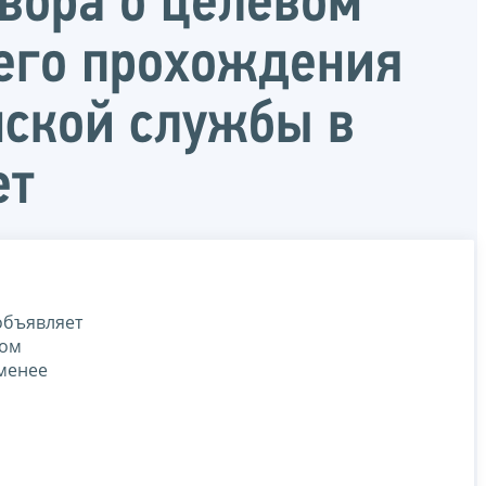
овора о целевом
его прохождения
нской службы в
ет
объявляет
вом
менее