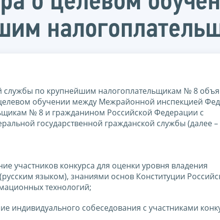
ра о целевом обуче
йшим налогоплатель
 службы по крупнейшим налогоплательщикам № 8 объя
о целевом обучении между Межрайонной инспекцией Фе
ьщикам № 8 и гражданином Российской Федерации с
альной государственной гражданской службы (далее – 
вание участников конкурса для оценки уровня владения
русским языком), знаниями основ Конституции Российс
мационных технологий;
ение индивидуального собеседования с участниками конк