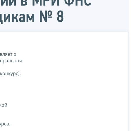
нии в МРИ ФНС
щикам № 8
вляет о
деральной
конкурс).
кой
урса.