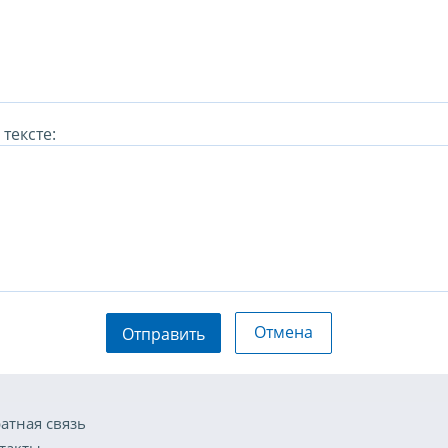
тексте:
Отмена
Отправить
атная связь
такты