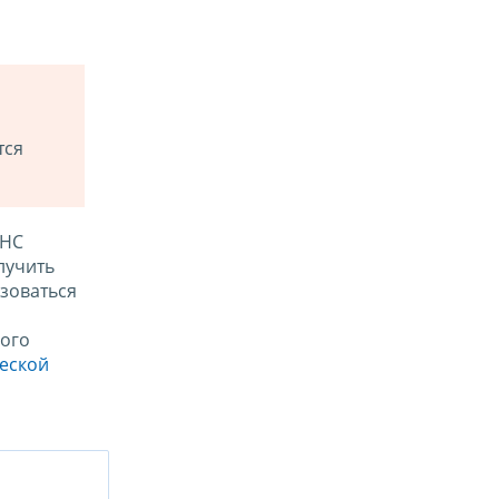
тся
ФНС
лучить
зоваться
ого
ческой