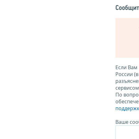
Сообщит
Если Вам
России (
разъясне
сервисо
По вопро
обеспече
поддержк
Ваше соо