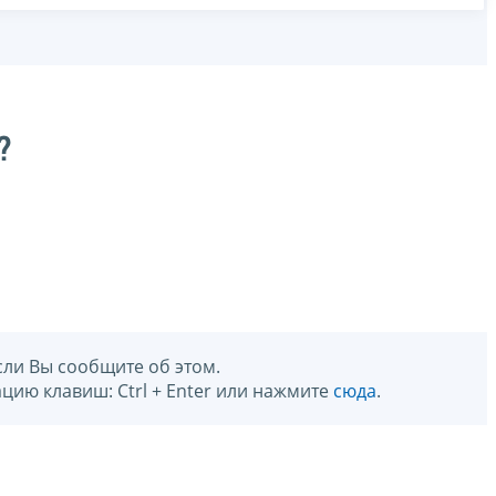
?
сли Вы сообщите об этом.
цию клавиш: Ctrl + Enter или нажмите
сюда
.