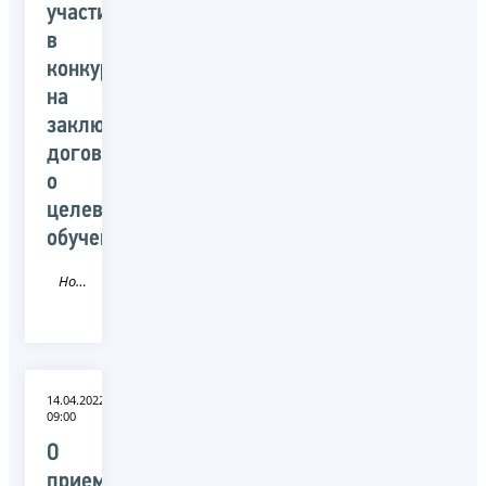
участия
в
конкурсе
на
заключение
договора
о
целевом
обучении
Новость
14.04.2022
09:00
О
приеме