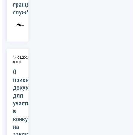
гражданской
службы
Новость
14.04.2022
09:00
О
приеме
документов
для
участия
в
конкурсе
на