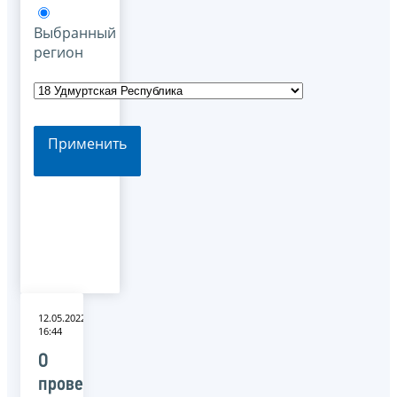
Выбранный
регион
Применить
12.05.2022
16:44
О
проведении