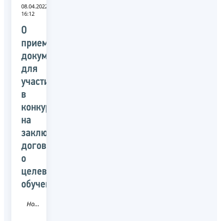
08.04.2022
16:12
О
приеме
документов
для
участия
в
конкурсе
на
заключение
договора
о
целевом
обучении
Новость