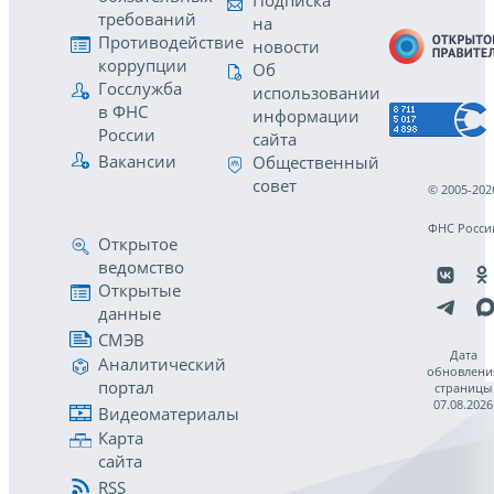
Подписка
требований
на
Противодействие
новости
коррупции
Об
Госслужба
использовании
в ФНС
информации
России
сайта
Вакансии
Общественный
совет
© 2005-202
ФНС Росси
Открытое
ведомство
Открытые
данные
СМЭВ
Дата
Аналитический
обновлени
портал
страницы
07.08.2026
Видеоматериалы
Карта
сайта
RSS