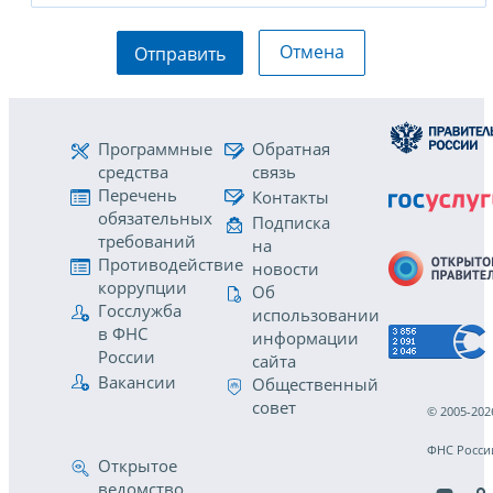
Отмена
Отправить
Программные
Обратная
средства
связь
Перечень
Контакты
обязательных
Подписка
требований
на
Противодействие
новости
коррупции
Об
Госслужба
использовании
в ФНС
информации
России
сайта
Вакансии
Общественный
совет
© 2005-202
ФНС Росси
Открытое
ведомство