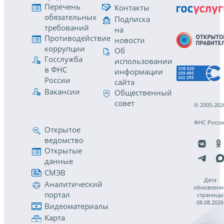
Перечень
Контакты
обязательных
Подписка
требований
на
Противодействие
новости
коррупции
Об
Госслужба
использовании
в ФНС
информации
России
сайта
Вакансии
Общественный
совет
© 2005-202
ФНС Росси
Открытое
ведомство
Открытые
данные
СМЭВ
Дата
Аналитический
обновлени
портал
страницы
08.08.2026
Видеоматериалы
Карта