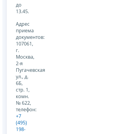
до
13.45.
Адрес
приема
документов:
107061,
г.
Москва,
2-я
Пугачевская
ул., д.
6Б,
стр. 1,
комн.
№ 622,
телефон:
+7
(495)
198-