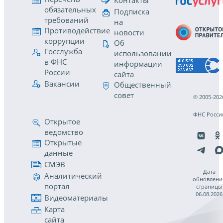
Контакты
обязательных
Подписка
требований
на
Противодействие
новости
коррупции
Об
Госслужба
использовании
в ФНС
информации
России
сайта
Вакансии
Общественный
совет
© 2005-202
ФНС Росси
Открытое
ведомство
Открытые
данные
СМЭВ
Дата
Аналитический
обновлени
портал
страницы
06.08.2026
Видеоматериалы
Карта
сайта