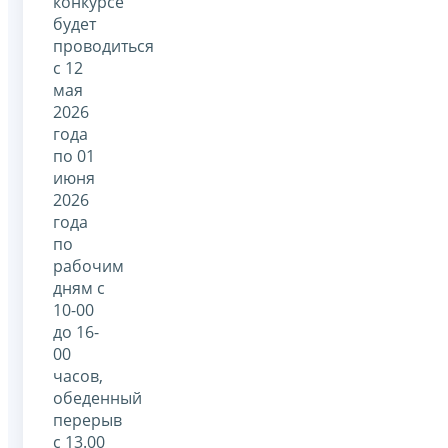
конкурсе
будет
проводиться
с 12
мая
2026
года
по 01
июня
2026
года
по
рабочим
дням с
10-00
до 16-
00
часов,
обеденный
перерыв
с 13.00