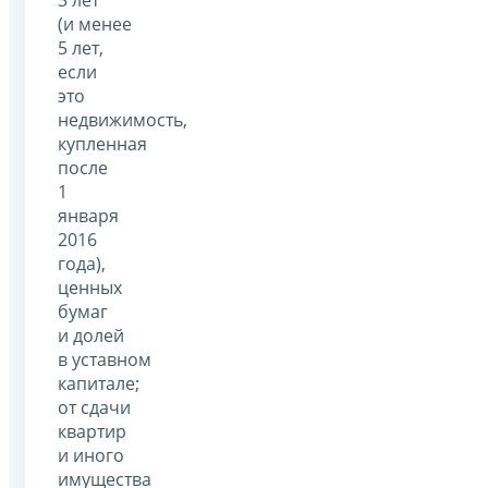
(и менее
5 лет,
если
это
недвижимость,
купленная
после
1
января
2016
года),
ценных
бумаг
и долей
в уставном
капитале;
от сдачи
квартир
и иного
имущества