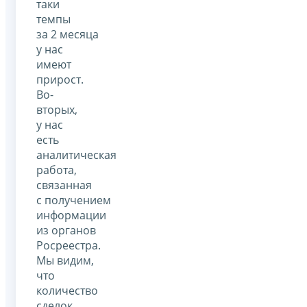
таки
темпы
за 2 месяца
у нас
имеют
прирост.
Во-
вторых,
у нас
есть
аналитическая
работа,
связанная
с получением
информации
из органов
Росреестра.
Мы видим,
что
количество
сделок