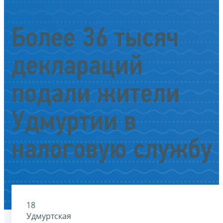
Более 36 тысяч
деклараций
подали жители
Удмуртии в
налоговую службу
18
Удмуртская