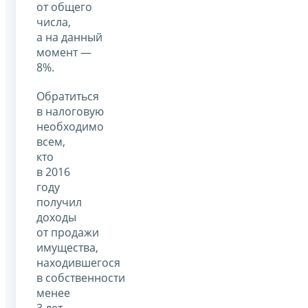
от общего
числа,
а на данный
момент —
8%.
Обратиться
в налоговую
необходимо
всем,
кто
в 2016
году
получил
доходы
от продажи
имущества,
находившегося
в собственности
менее
3 лет