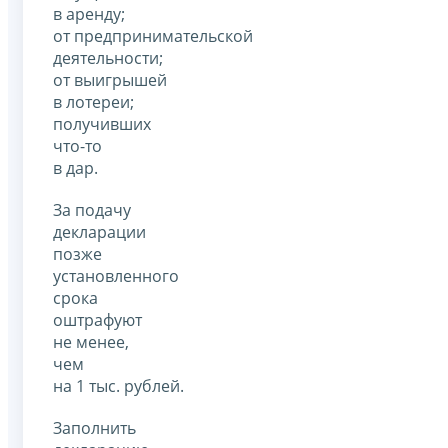
в аренду;
от предпринимательской
деятельности;
от выигрышей
в лотереи;
получивших
что-то
в дар.
За подачу
декларации
позже
установленного
срока
оштрафуют
не менее,
чем
на 1 тыс. рублей.
Заполнить