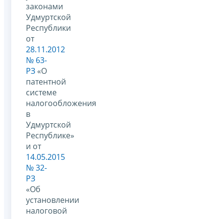
законами
Удмуртской
Республики
от
28.11.2012
№ 63-
РЗ
«О
патентной
системе
налогообложения
в
Удмуртской
Республике»
и от
14.05.2015
№ 32-
РЗ
«Об
установлении
налоговой