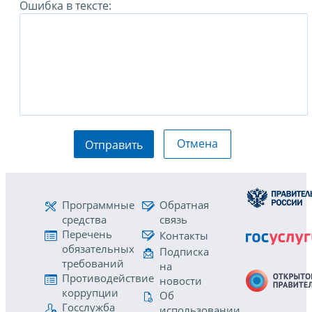
Ошибка в тексте:
Отмена
Отправить
Программные
Обратная
средства
связь
Перечень
Контакты
обязательных
Подписка
требований
на
Противодействие
новости
коррупции
Об
Госслужба
использовании