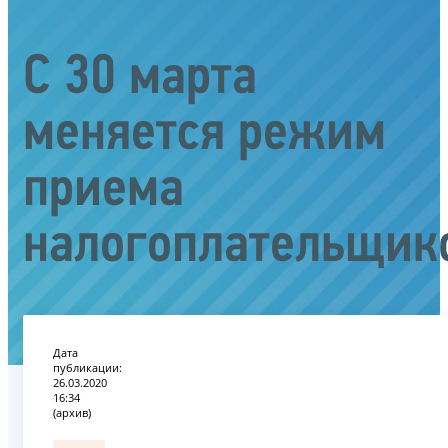
С 30 марта
меняется режим
приема
налогоплательщик
Дата
публикации:
26.03.2020
16:34
(архив)