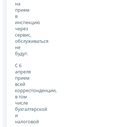
на
прием
в
инспекцию
через
сервис,
обслуживаться
не
будут.
С 6
апреля
прием
всей
корреспонденции,
в том
числе
бухгалтерской
и
налоговой