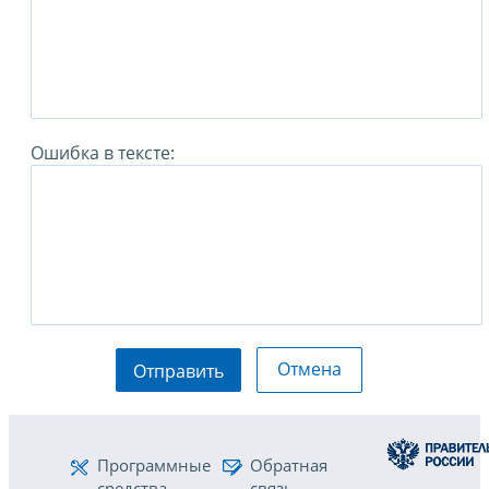
Ошибка в тексте:
Отмена
Отправить
Программные
Обратная
средства
связь