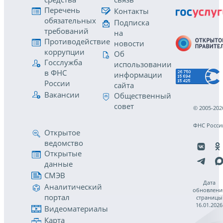
Перечень
Контакты
обязательных
Подписка
требований
на
Противодействие
новости
коррупции
Об
Госслужба
использовании
в ФНС
информации
России
сайта
Вакансии
Общественный
совет
© 2005-202
ФНС Росси
Открытое
ведомство
Открытые
данные
СМЭВ
Дата
Аналитический
обновлени
портал
страницы
16.01.2026
Видеоматериалы
Карта