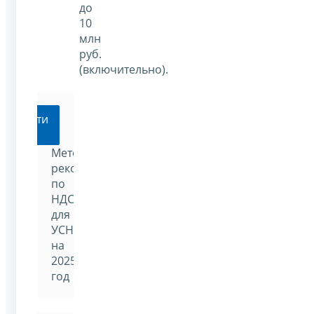
до
10
млн
руб.
(включительно).
Перейти
Методические
рекомендации
по
НДС
для
УСН
на
2025
год