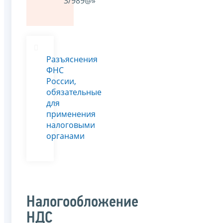
3/989@»
Разъяснения
ФНС
России,
обязательные
для
применения
налоговыми
органами
Налогообложение
НДС