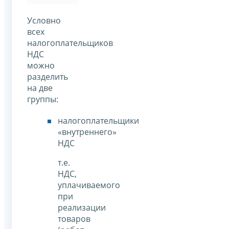
Условно
всех
налогоплательщиков
НДС
можно
разделить
на две
группы:
налогоплательщики
«внутреннего»
НДС
т.е.
НДС,
уплачиваемого
при
реализации
товаров