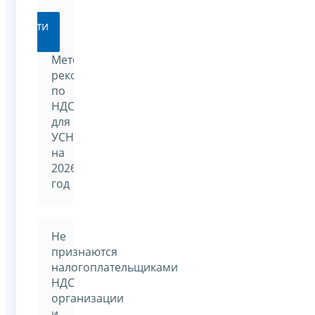
Перейти
Методические
рекомендации
по
НДС
для
УСН
на
2026
год
Не
признаются
налогоплательщиками
НДС
организации
и