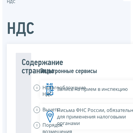
НДС
НДС
Содержание
страницы
Электронные сервисы
Налогообложение
Запись на прием в инспекцию
НДС
Вычеты
Письма ФНС России, обязатель
для применения налоговыми
органами
Порядок
возмещения