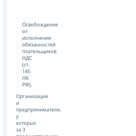
Освобождение
от
исполнения
обязанностей
плательщиков
НДС
(ст.
145
НК
РФ).
Организации
и
предприниматели,
у
которых
за 3