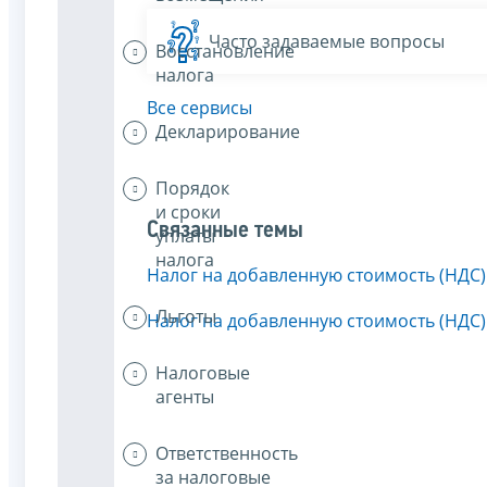
Часто задаваемые вопросы
Восстановление
налога
Все сервисы
Декларирование
Порядок
и сроки
Связанные темы
уплаты
налога
Налог на добавленную стоимость (НДС)
Льготы
Налог на добавленную стоимость (НДС)
Налоговые
агенты
Ответственность
за налоговые