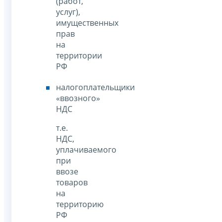
(работ,
услуг),
имущественных
прав
на
территории
РФ
налогоплательщики
«ввозного»
НДС
т.е.
НДС,
уплачиваемого
при
ввозе
товаров
на
территорию
РФ