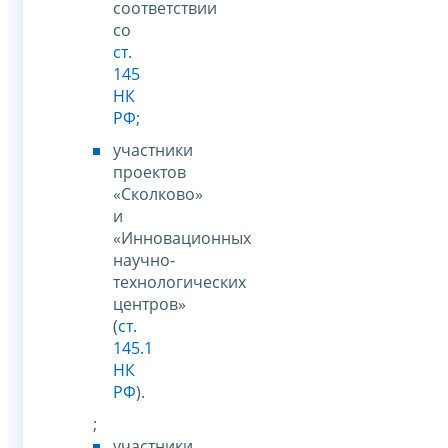
соответствии
со
ст.
145
НК
РФ
;
участники
проектов
«Сколково»
и
«Инновационных
научно-
технологических
центров»
(
ст.
145.1
НК
РФ
).
;
участники