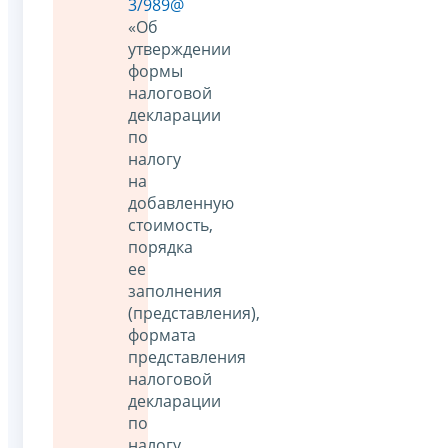
3/989@
«Об
утверждении
формы
налоговой
декларации
по
налогу
на
добавленную
стоимость,
порядка
ее
заполнения
(представления),
формата
представления
налоговой
декларации
по
налогу