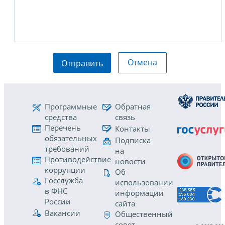
Отмена
Отправить
Программные
Обратная
средства
связь
Перечень
Контакты
обязательных
Подписка
требований
на
Противодействие
новости
коррупции
Об
Госслужба
использовании
в ФНС
информации
России
сайта
Вакансии
Общественный
совет