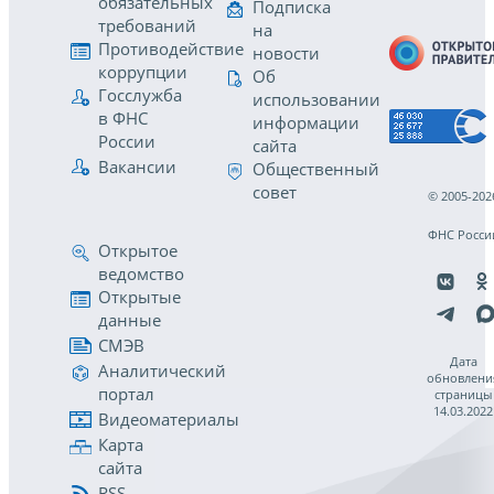
обязательных
Подписка
требований
на
Противодействие
новости
коррупции
Об
Госслужба
использовании
в ФНС
информации
России
сайта
Вакансии
Общественный
совет
© 2005-202
ФНС Росси
Открытое
ведомство
Открытые
данные
СМЭВ
Дата
Аналитический
обновлени
портал
страницы
14.03.2022
Видеоматериалы
Карта
сайта
RSS