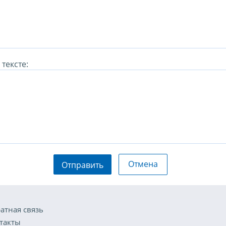
тексте:
Отмена
Отправить
атная связь
такты