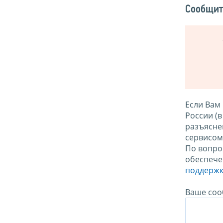
Сообщит
Если Вам
России (
разъясне
сервисо
По вопро
обеспече
поддержк
Ваше соо