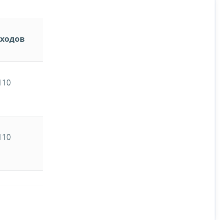
ходов
110
110