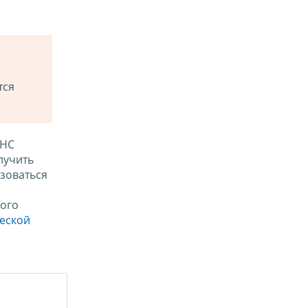
тся
ФНС
лучить
зоваться
ого
ческой